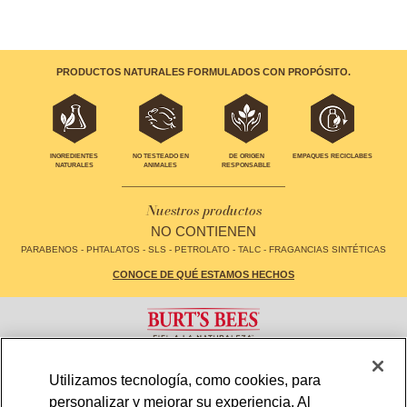
PRODUCTOS NATURALES FORMULADOS CON PROPÓSITO.
EMPAQUES RECICLABES
INGREDIENTES
NO TESTEADO EN
DE ORIGEN
NATURALES
ANIMALES
RESPONSABLE
Nuestros productos
NO CONTIENEN
PARABENOS - PHTALATOS - SLS - PETROLATO - TALC - FRAGANCIAS SINTÉTICAS
CONOCE DE QUÉ ESTAMOS HECHOS
CONTACTO
FAQS
Utilizamos tecnología, como cookies, para
LOCALIZADOR DE TIENDAS
MAPA DE SITIO
personalizar y mejorar su experiencia. Al
POLÍTICA DE PRIVACIDAD
TÉRMINOS Y CONDICIONES DE USO