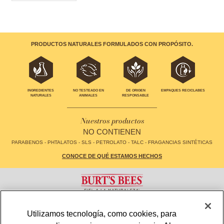
PRODUCTOS NATURALES FORMULADOS CON PROPÓSITO.
EMPAQUES RECICLABES
INGREDIENTES
NO TESTEADO EN
DE ORIGEN
NATURALES
ANIMALES
RESPONSABLE
Nuestros productos
NO CONTIENEN
PARABENOS - PHTALATOS - SLS - PETROLATO - TALC - FRAGANCIAS SINTÉTICAS
CONOCE DE QUÉ ESTAMOS HECHOS
CONTACTO
FAQS
Utilizamos tecnología, como cookies, para
LOCALIZADOR DE TIENDAS
MAPA DE SITIO