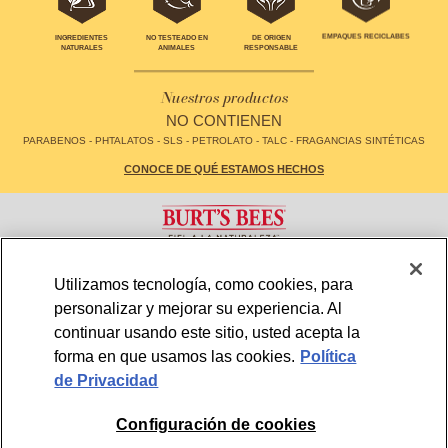
EMPAQUES RECICLABES
INGREDIENTES
NO TESTEADO EN
DE ORIGEN
NATURALES
ANIMALES
RESPONSABLE
Nuestros productos
NO CONTIENEN
PARABENOS - PHTALATOS - SLS - PETROLATO - TALC - FRAGANCIAS SINTÉTICAS
CONOCE DE QUÉ ESTAMOS HECHOS
CONTACTO
FAQS
Utilizamos tecnología, como cookies, para
LOCALIZADOR DE TIENDAS
MAPA DE SITIO
personalizar y mejorar su experiencia. Al
POLÍTICA DE PRIVACIDAD
TÉRMINOS Y CONDICIONES DE USO
CONFIGURACIÓN DE COOKIES
continuar usando este sitio, usted acepta la
forma en que usamos las cookies.
Política
de Privacidad
CHILE
© 2026, BURT'S BEES. ALL RIGHTS RESERVED
Configuración de cookies