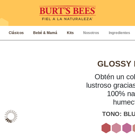
Clásicos
Bebé & Mamá
Kits
Nosotros
Ingredientes
GLOSSY 
Obtén un colo
lustroso gracia
100% nat
humect
TONO:
BLU